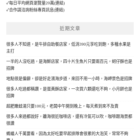
✓每日平均網頁瀏覽量20萬
(連結)
✓合作請洽詢粉絲專頁訊息
(連結)
近期文章
很多人不知道，是牛排自助餐店家，低消390元享吃到飽，多種水果是
主打
一半的人沒吃過，是海鮮店家，四十片生魚片只要兩百元，蚵仔酥也是
招牌
地點很是偏僻，卻是好走濱海步道，來回不用一小時，海岬景色是招牌
很多人吃過都稱讚，是蛋黃酥店家，一次買六顆還吃不夠，小月餅也是
招牌
超肥嫩蛙湯只要100元，老闆中午開到晚上，每天煮到來不及賣
很多人來過都說好，離海很近咖啡店，還有冷氣可以吹，咖啡跟海景都
很讚
螞蟻人千萬要看，因為太好吃要早起排隊會很累的大泡芙，常常不夠