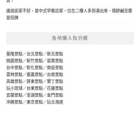
賣！
誰說這家不好，是中式早餐店家，位在二樓人多到滿出來，燒餅鹹豆漿
是招牌
各地懶人包分類
基隆景點
／
台北景點
／
新北景點
桃園景點
／
新竹景點
／
苗栗景點
台中景點
／
彰化景點
／
南投景點
雲林景點
／
嘉義景點
／
台南景點
高雄景點
／
屏東景點
／
墾丁景點
玩小琉球
／
台東景點
／
花蓮景點
宜蘭景點
／
澎湖景點
／
金門景點
沖繩景點
／
東京景點
／
玩北海道