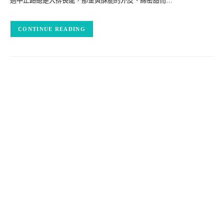
過中正路總是大排長龍，那金黃酥脆的外皮、綿密甜而…
CONTINUE READING