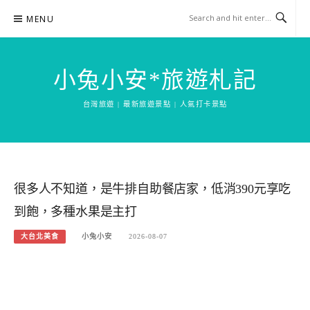
Skip
MENU
to
content
小兔小安*旅遊札記
台灣旅遊 | 最新旅遊景點 | 人氣打卡景點
很多人不知道，是牛排自助餐店家，低消390元享吃
到飽，多種水果是主打
大台北美食
小兔小安
2026-08-07