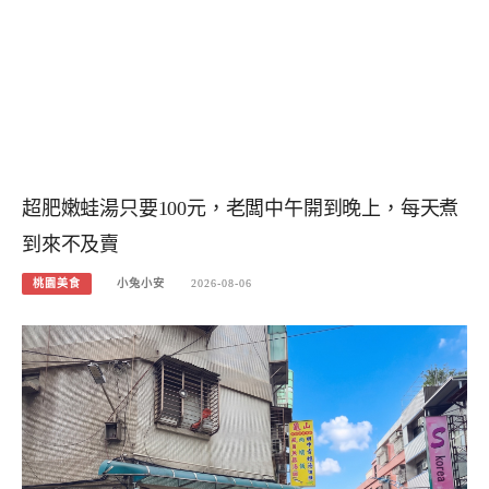
超肥嫩蛙湯只要100元，老闆中午開到晚上，每天煮
到來不及賣
桃園美食
小兔小安
2026-08-06